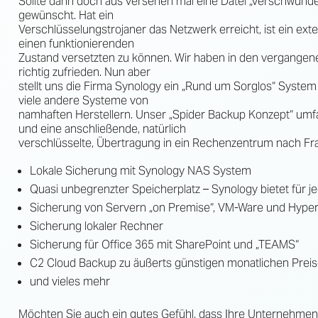
Sollte dann doch aus versehen mal eine Datei „verschwunden
gewünscht. Hat ein
Verschlüsselungstrojaner das Netzwerk erreicht, ist ein exte
einen funktionierenden
Zustand versetzten zu können. Wir haben in den vergangen
richtig zufrieden. Nun aber
stellt uns die Firma Synology ein „Rund um Sorglos“ System 
viele andere Systeme von
namhaften Herstellern. Unser „Spider Backup Konzept“ umf
und eine anschließende, natürlich
verschlüsselte, Übertragung in ein Rechenzentrum nach Fra
Lokale Sicherung mit Synology NAS System
Quasi unbegrenzter Speicherplatz – Synology bietet für j
Sicherung von Servern „on Premise“, VM-Ware und Hyper
Sicherung lokaler Rechner
Sicherung für Office 365 mit SharePoint und „TEAMS“
C2 Cloud Backup zu äußerts günstigen monatlichen Prei
und vieles mehr
Möchten Sie auch ein gutes Gefühl, dass Ihre Unternehmen