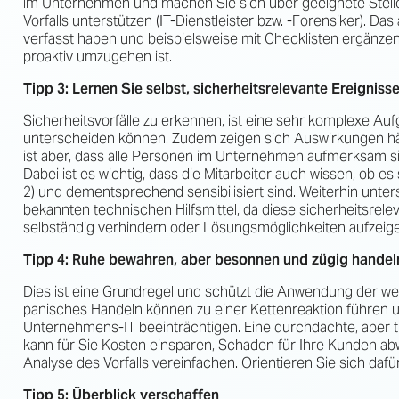
im Unternehmen und machen Sie sich über geeignete Stelle
Vorfalls unterstützen (IT-Dienstleister bzw. -Forensiker). Das
verfasst haben und beispielsweise mit Checklisten ergänzen,
proaktiv umzugehen ist.
Tipp 3: Lernen Sie selbst, sicherheitsrelevante Ereigniss
Sicherheitsvorfälle zu erkennen, ist eine sehr komplexe Aufg
unterscheiden können. Zudem zeigen sich Auswirkungen hä
ist aber, dass alle Personen im Unternehmen aufmerksam 
Dabei ist es wichtig, dass die Mitarbeiter auch wissen, ob es
2) und dementsprechend sensibilisiert sind. Weiterhin unte
bekannten technischen Hilfsmittel, da diese sicherheitsrele
selbständig verhindern oder Lösungsmöglichkeiten aufzeig
Tipp 4: Ruhe bewahren, aber besonnen und zügig handel
Dies ist eine Grundregel und schützt die Anwendung der we
panisches Handeln können zu einer Kettenreaktion führen un
Unternehmens-IT beeinträchtigen. Eine durchdachte, aber tr
kann für Sie Kosten einsparen, Schaden für Ihre Kunden ab
Analyse des Vorfalls vereinfachen. Orientieren Sie sich daf
Tipp 5: Überblick verschaffen