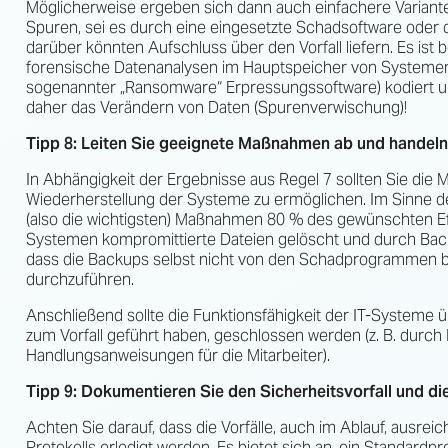
Möglicherweise ergeben sich dann auch einfachere Variant
Spuren, sei es durch eine eingesetzte Schadsoftware oder
darüber könnten Aufschluss über den Vorfall liefern. Es ist b
forensische Datenanalysen im Hauptspeicher von Systemen, 
sogenannter „Ransomware“ Erpressungssoftware) kodiert u
daher das Verändern von Daten (Spurenverwischung)!
Tipp 8: Leiten Sie geeignete Maßnahmen ab und handeln
In Abhängigkeit der Ergebnisse aus Regel 7 sollten Sie die
Wiederherstellung der Systeme zu ermöglichen. Im Sinne der
(also die wichtigsten) Maßnahmen 80 % des gewünschten Eff
Systemen kompromittierte Dateien gelöscht und durch Backup
dass die Backups selbst nicht von den Schadprogrammen bet
durchzuführen.
Anschließend sollte die Funktionsfähigkeit der IT-Systeme 
zum Vorfall geführt haben, geschlossen werden (z. B. dur
Handlungsanweisungen für die Mitarbeiter).
Tipp 9: Dokumentieren Sie den Sicherheitsvorfall und 
Achten Sie darauf, dass die Vorfälle, auch im Ablauf, ausre
Protokolls erledigt werden. Es bietet sich an, ein Standardpro